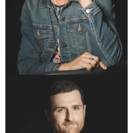
pratique en droit de la sécurité sociale
, qu’elle
enseigne à l’Université de Rouen. Associée depuis
2017, elle est également en charge de la
défense
des fonctionnaires et agents publics
. Eléonore
Lab-Simon est très attachée à l’
importance de la
médiation dans le règlement des conflits
, pour
laquelle elle a été spécifiquement formée dans le
cadre d’un diplôme d’université.
ASSISTANTE : MADAME SANDRINE MARAIS
THOMAS DUBREIL
Diplômé d’un Master Carrières Judiciaire et d’un
Master droit privé spécialité droit des
Affaires, Thomas Dubreil devient avocat en 2011 et
met à profit ce double cursus au sein du
département contentieux du plus gros cabinet