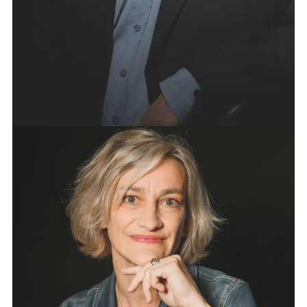
redressement ou liquidation judiciaire).
JURISTE ASSISTANTE : MADAME CORINNE
SIGWALT
AVOCATE COLLABORATRICE : MAÎTRE ELSA LEON
ASSISTANTE : MADAME CATHERINE DECULTOT
ELÉONORE LAB-SIMON
A l’issue d’un double cursus en langues (Anglais /
Russe) et droit, Eléonore Lab-Simon obtient
son DESS de Droit Privé de l’Activité
Professionnelle en 2001 à l’Université de Rouen.
Inscrite au Barreau en 2002, son activité est
rapidement orientée vers la défense des droits des
salariés. Elle rejoint le cabinet DPR AVOCAT en
2008 et
collabore au développement de la