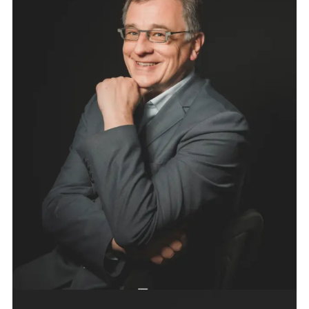
Michel Rose revient s’installer à Rouen, où il prête
serment en 1991. Il collabore au développement de
l’activité droit social de ses deux premiers
cabinets, avant de fonder le cabinet DPR AVOCAT
en 2007. Formateur à l’Ecole Nationale de
Procédure pour le personnel des avocats
(ENADEP), il est également chargé d’enseignement
à l’Université de Rouen, où il intervient au sein du
Master Droit social et du DU Négociation
collective. Toujours investi dans la défense et le
conseil en matière sociale, Michel Rose est agréé
depuis février 2020 par la Direction Régionale de
L’Economie, de l’Emploi, du Travail et des
Solidarités, en qualité de médiateur des conflits
collectifs du travail.
ASSISTANTE : MADAME LUCIE VARIN