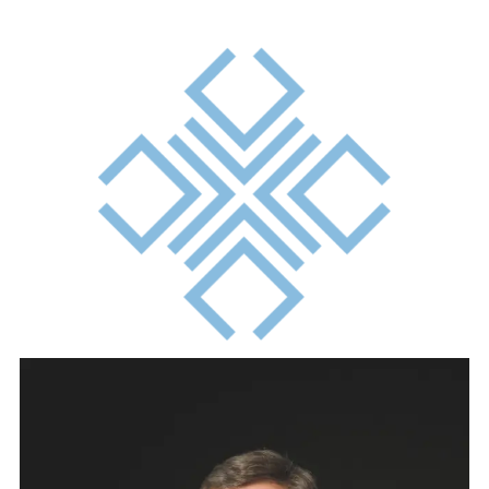
MICHEL ROSE
Après avoir obtenu un DEA de droit international
privé à l’Université Paris I Panthéon-Sorbonne,