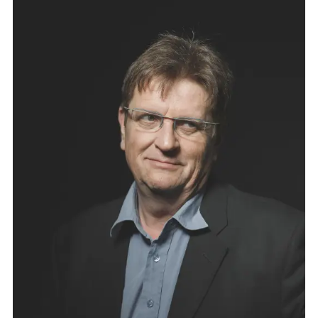
JEAN-CLAUDE
DMITROFF
Avocat au barreau de Rouen depuis 1990, Jean-
Claude Dmitroff est titulaire d’une maîtrise
carrières judiciaires de l’Université Paris I
Panthéon-Sorbonne et d’un DESS de droit notarial
de l’Université de Rouen. Associé au sein de
plusieurs structures, il fonde le cabinet DPR
AVOCAT en 2007, pour y assurer le développement
des activités immobilière et commerciales. Jean-
Claude Dmitroff
conseille et défend une clientèle
de PME, grandes entreprises et institutionnels
sur
l’ensemble de leurs problématiques de
responsabilité, d’assurance ou de recouvrement,
notamment dans le cadre d’opérations
immobilières complexes
(construction,
copropriété et ASL, assurances)
ou de procédures
collectives
(conciliation, sauvegarde,