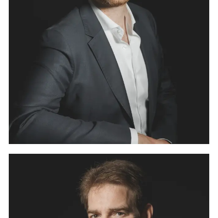
d’affaires français. Il rejoint les équipes du cabinet
DPR AVOCAT en 2016, avant d’en devenir associé
en juillet 2017. Thomas Dubreil accompagne ses
clients professionnels dans leurs
négociations
commerciales et les assiste au cours de leurs
litiges en matière de responsabilité, de
concurrence, de conflits entre associés ou pour le
recouvrement de leurs créances
. Il est en charge
de l’activité
droit pénal des affaires
au sein du
cabinet DPR AVOCAT.
ASSISTANTE : MADAME SANDRINE MARAIS
ROMAIN BLANDIN
Originaire de Rouen, Romain Blandin est diplômé
d’un Master contentieux, arbitrages et
modes alternatifs de règlement des différends.